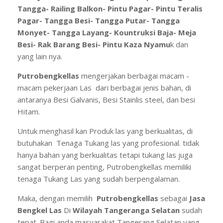
Tangga- Railing Balkon- Pintu Pagar- Pintu Teralis
Pagar- Tangga Besi- Tangga Putar- Tangga
Monyet- Tangga Layang- Kountruksi Baja- Meja
Besi- Rak Barang Besi- Pintu Kaza Nyamu
k dan
yang lain nya.
Putrobengkellas
mengerjakan berbagai macam -
macam pekerjaan Las dari berbagai jenis bahan, di
antaranya Besi Galvanis, Besi Stainlis steel, dan besi
Hitam.
Untuk menghasil kan Produk las yang berkualitas, di
butuhakan Tenaga Tukang las yang profesional. tidak
hanya bahan yang berkualitas tetapi tukang las juga
sangat berperan penting, Putrobengkellas memiliki
tenaga Tukang Las yang sudah berpengalaman.
Maka, dengan memilih
Putrobengkellas
sebagai
Jasa
Bengkel Las
Di
Wilayah Tangeranga Selatan
sudah
tepat. Bagi anda masyarakat Tangerang Selatan yang